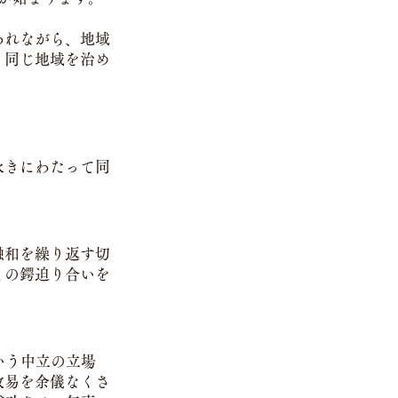
われながら、地域
り同じ地域を治め
永きにわたって同
融和を繰り返す切
との鍔迫り合いを
いう中立の立場
改易を余儀なくさ