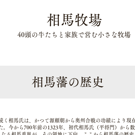
相馬牧場
40頭の牛たちと家族で営む小さな牧場
相馬藩の歴史
続く相馬氏は、かつて源頼朝から奥州合戦の功績により現
。今から700年前の1323年、初代相馬氏（平将門）から数
となる相馬重胤が、その領地に下向。ここから相馬藩の歴史