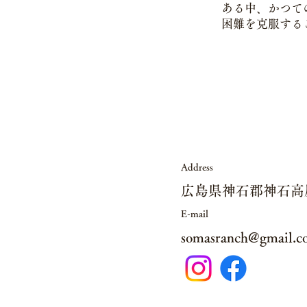
ある中、かつて
困難を克服する
Address
広島県神石郡神石高原
E-mail
somasranch@gmail.c