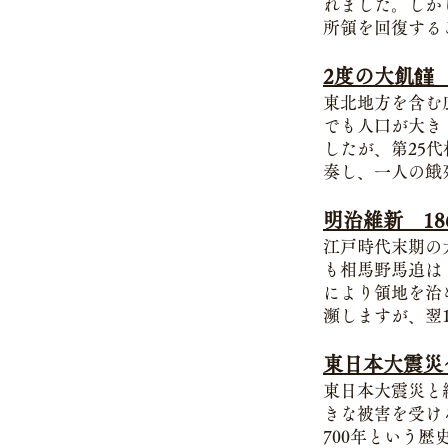
れました。しか
所領を回復する
2度の大飢饉 
東北地方を含む
でも人口が大き
したが、第25
奏し、一人の餓
明治維新 186
江戸時代末期の
も相馬野馬追は
により領地を治
瀕しますが、翌
東日本大震災
東日本大震災と
きな被害を受け
700年という