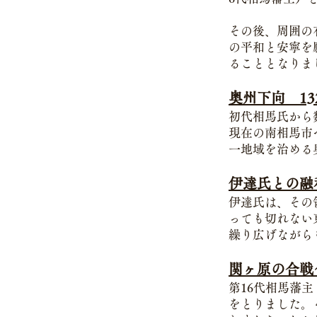
その後、周囲の
の平和と安寧を
ることとなりま
奥州下向 13
初代相馬氏から
現在の南相馬市
一地域を治める
伊達氏との融
伊達氏は、その
っても切れない
繰り広げながら
関ヶ原の合戦〜
第16代相馬藩
をとりました。