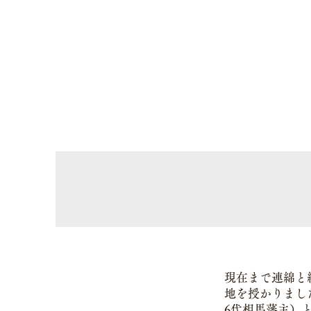
現在まで連綿と
地を授かりました
6代相馬藩主）