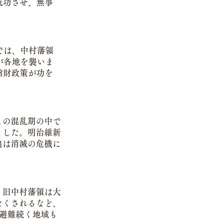
成功させ、無事
では、中村藩領
が各地を襲いま
縮財政策が功を
。
この混乱期の中で
ました。明治維新
追は消滅の危機に
、旧中村藩領は大
なくされるなど、
お避難続く地域も