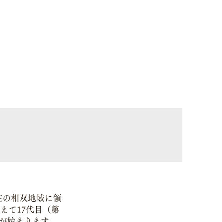
在の相双地域に領
えて17代目（第
が始まります。