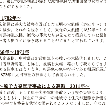
し、第17代相馬利胤が優れた政治手腕で所領回復の交渉を
ことができました。
1782年〜
広範囲に甚大な被害を及ぼした天明の大飢饉（1783年〜）
く減少。それから程なくして、天保の大飢饉（1832年〜）
代相馬祥胤以降、歴代の藩主たちが先んじて推進していた緊
死者も出さずに乗り越えることができたと言われています
8年〜1871年
大変革期。中村藩は新政府軍との戦いの末降伏しました。
「省略野馬追」と称し、規模を大幅に縮小して続けらてき
める領主ではなくなり、相馬家の家中行事である相馬野馬
1872年に太田神社の神事として再開されました。
〜原子力発電所事故による避難 2011年〜
続く津波、そして原子力発電所事故という複合災害により
るとともに、国土の三分の一の地域では住民が避難を余儀
歴史の中でも特異な状況に置かれることとなりました。今な