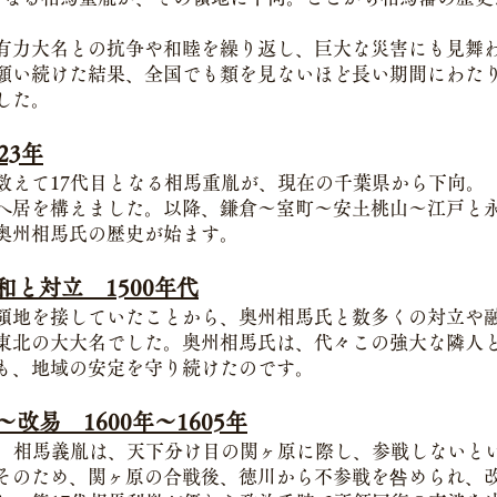
有力大名との抗争や和睦を繰り返し、巨大な災害にも見舞
願い続けた結果、全国でも類を見ないほど長い期間にわた
した。
23年
数えて17代目となる相馬重胤が、現在の千葉県から下向。
へ居を構えました。以降、鎌倉〜室町〜安土桃山〜江戸と
奥州相馬氏の歴史が始ます。
和と対立 1500年代
領地を接していたことから、奥州相馬氏と数多くの対立や
東北の大大名でした。奥州相馬氏は、代々この強大な隣人
も、地域の安定を守り続けたのです。
改易 1600年〜1605年
主 相馬義胤は、天下分け目の関ヶ原に際し、参戦しないと
そのため、関ヶ原の合戦後、徳川から不参戦を咎められ、