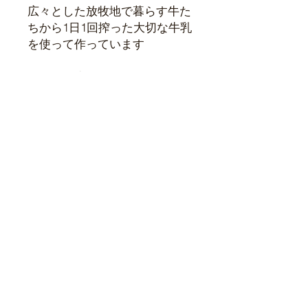
広々とした放牧地で暮らす牛た
ちから1日1回搾った大切な牛乳
を使って作っています
ぜひ、一度ご賞味ください
商品情報
ヨーグルトドリンク
返品・返金ポリシー
種類別名
はっ酵乳
称
返品・返品・返金は致しません。
商品の配送について
商品に不備があった場合は
無脂乳固
9.9%
somasranch@gmail.comまでお問い
形分
合わせください。
配送
準備が整い次第発送いた
取扱状の注意
時期
します
乳脂肪分
2.4%
本商品は乳製品です。
配送
配送料抜きの価格表示で
高温多湿の場所は避けて要冷蔵で保管
原材料名
生乳、てんさい糖
料
す
し、開封後はなるべく早くお召し上が
地域・重量によって異な
りください。