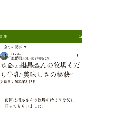
相馬牧場
40頭の牛たちと家族で営む小さな牧場
記事
全ての記事
Haruka
全ての記事
2022年2月3日
読了時間: 2分
＃２ 相馬さんの牧場そだ
相馬さんの牧場 Diary
ち牛乳“美味しさの秘訣”
更新日：
2022年2月3日
前回は相馬さんの牧場の始まりを父に
語ってもらいました。